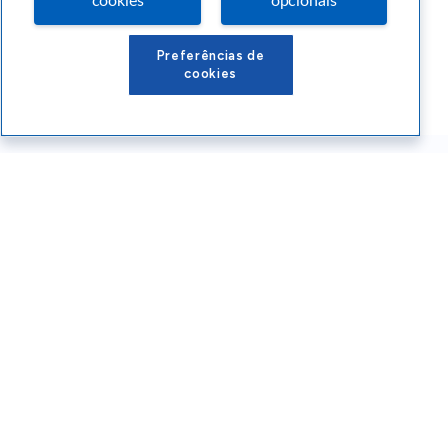
cookies
opcionais
Preferências de
cookies
Conteúdos Sebrae RS
Atendimento
Institucional
Siga o SEBRAE RS