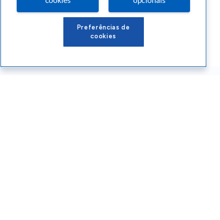
cookies
opcionais
Preferências de
cookies
Conteúdos Sebrae RS
Atendimento
Institucional
Siga o SEBRAE RS