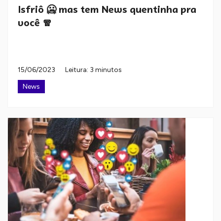
Isfriô 🥶 mas tem News quentinha pra
você 🧣
15/06/2023
Leitura: 3 minutos
News