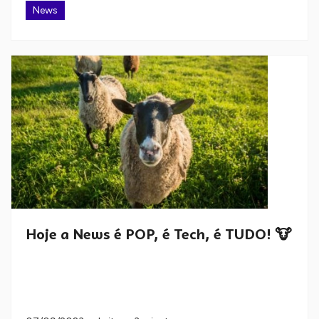
News
Hoje a News é POP, é Tech, é TUDO! 🐮