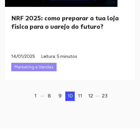
NRF 2025: como preparar a tua loja
física para o varejo do futuro?
14/01/2025
Leitura: 5 minutos
Marketing e Vendas
…
…
1
8
9
10
11
12
23