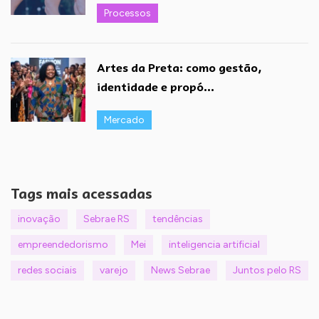
Processos
Artes da Preta: como gestão,
identidade e propó...
Mercado
Tags mais acessadas
inovação
Sebrae RS
tendências
empreendedorismo
Mei
inteligencia artificial
redes sociais
varejo
News Sebrae
Juntos pelo RS