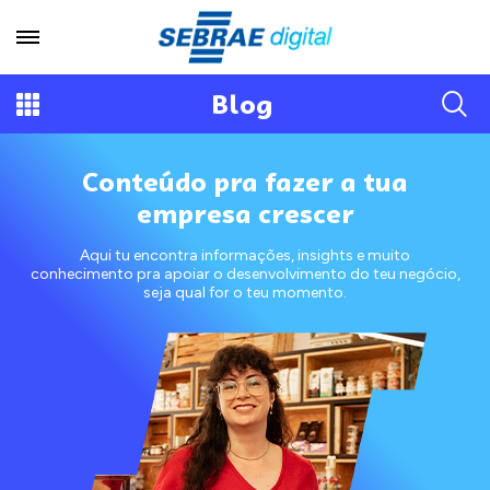
Blog
Conteúdo pra fazer a tua
empresa crescer
Aqui tu encontra informações, insights e muito
conhecimento pra apoiar o desenvolvimento do teu negócio,
seja qual for o teu momento.