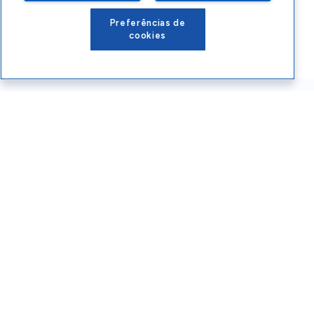
Preferências de
cookies
Conteúdos Sebrae RS
Atendimento
Institucional
Siga o SEBRAE RS
Você também pode nos ligar