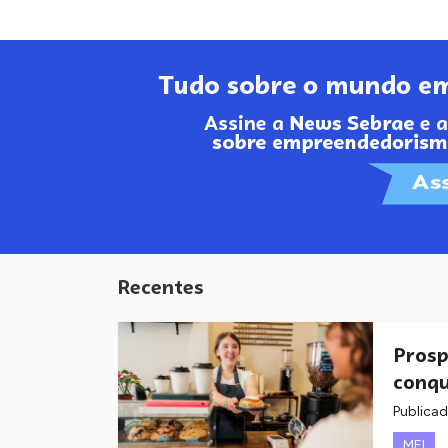
Recentes
Prosp
conqu
Publica
MEI