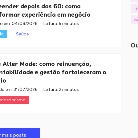
ender depois dos 60: como
in
formar experiência em negócio
va
do em:
04/08/2026
Leitura: 5 minutos
do
Saúde
Ou
ê Alter Made: como reinvenção,
ntabilidade e gestão fortaleceram o
io
do em:
31/07/2026
Leitura: 2 minutos
endedorismo
r mais posts