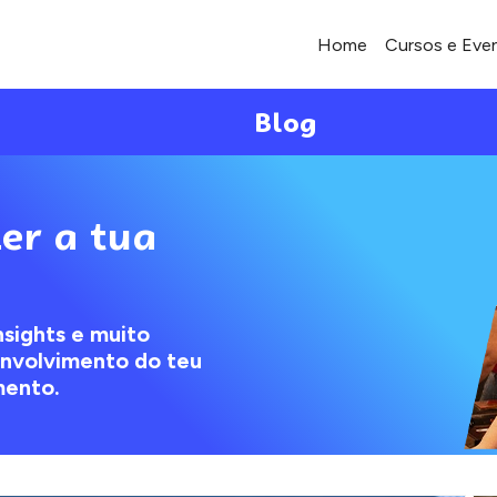
Home
Cursos e Eve
Blog
er a tua
nsights e muito
envolvimento do teu
mento.