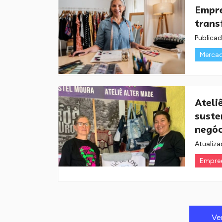
Empre
trans
Publica
Merca
Ateli
suste
negóc
Atualiza
Empre
Ve