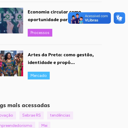
Economia circular como
oportunidade para pequen...
Processos
Artes da Preta: como gestão,
identidade e propó...
Mercado
gs mais acessadas
novação
Sebrae RS
tendências
mpreendedorismo
Mei