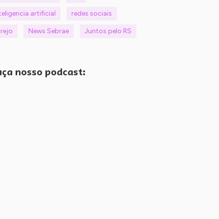
teligencia artificial
redes sociais
rejo
News Sebrae
Juntos pelo RS
ça nosso podcast: