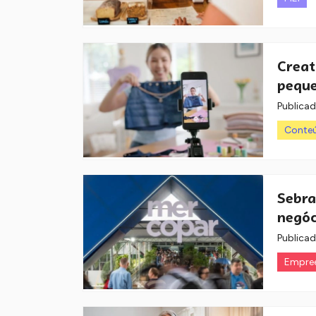
Creat
peque
Publica
Conteú
Sebra
negóc
Publica
Empre