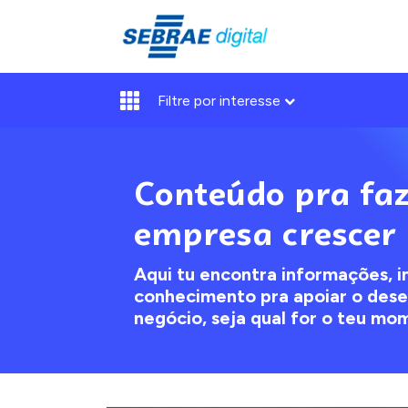
Filtre por interesse
Conteúdo pra faz
empresa crescer
Aqui tu encontra informações, i
conhecimento pra apoiar o des
negócio, seja qual for o teu mo