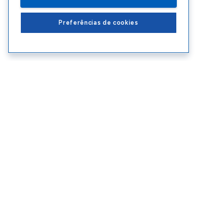
Preferências de cookies
Conteúdos Sebrae RS
Ate
Blog
Enco
Cursos
Ouvid
Eventos
Polít
Consultorias
Contr