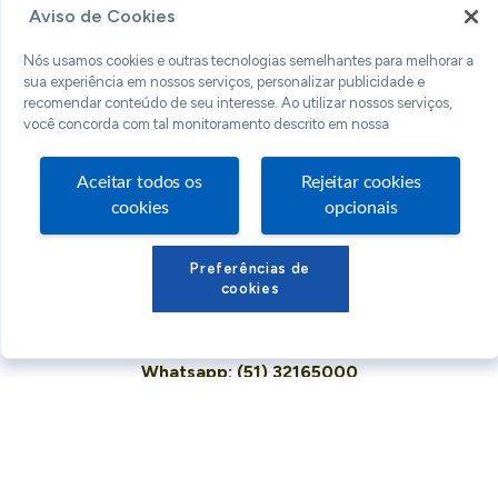
Aviso de Cookies
Conteúdos Sebrae RS
Nós usamos cookies e outras tecnologias semelhantes para melhorar a
Atendimento
sua experiência em nossos serviços, personalizar publicidade e
recomendar conteúdo de seu interesse. Ao utilizar nossos serviços,
Institucional
você concorda com tal monitoramento descrito em nossa
Siga o SEBRAE RS
Aceitar todos os
Rejeitar cookies
cookies
opcionais
Preferências de
cookies
Você também pode nos ligar
0800 570 0800
Whatsapp: (51) 32165000
SEBRAE RS © Copyright 2026 - Todos os direitos
reservados
Desenvolvido por