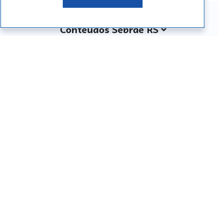
Conteúdos Sebrae RS
Atendimento
Institucional
Siga o SEBRAE RS
Você também pode nos ligar
0800 570 0800
Whatsapp: (51) 32165000
SEBRAE RS © Copyright 2026 - Todos os direitos
reservados