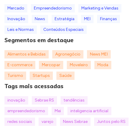
Mercado
Empreendedorismo
Marketing e Vendas
Inovação
News
Estratégia
MEI
Finanças
Leis e Normas
Conteúdos Especiais
Segmentos em destaque
Alimentos e Bebidas
Agronegócio
News MEI
E-commerce
Mercopar
Moveleiro
Moda
Turismo
Startups
Saúde
Tags mais acessadas
inovação
Sebrae RS
tendências
empreendedorismo
Mei
inteligencia artificial
redes sociais
varejo
News Sebrae
Juntos pelo RS