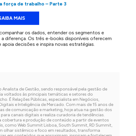
a força de trabalho – Parte 3
SAIBA MAIS
companhar os dados, entender os segmentos e
a a diferença. Os três e-books disponíveis oferecem
apoia decisões e inspira novas estratégias.
 Analista de Gestão, sendo responsável pela gestão de
ia voltados às principais temáticas e setores do
o. É Relações Públicas, especialista em Negócios,
Digitais e Inteligência de Mercado. Com mais de 15 anos de
ias de comunicação e marketing, hoje atua na gestão dos
ara canais digitais e realiza curadoria de tendências.
 cobertura e produção de conteúdo a partir de eventos
nais, como Web Summit Lisboa, South Summit, RD Summit,
olhar sistêmico e foco em resultados, transforma
ncias em conteúdos que aproximam, inspiram e fortalecem