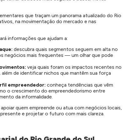
plementares que traçam um panorama atualizado do Rio
ativos, na movimentação do mercado e nas
ará informações que ajudam a:
taque:
descubra quais segmentos seguem em alta no
s negócios mais frequentes — um olhar que pode
movimentos:
veja quais foram os impactos recentes no
a, além de identificar nichos que mantêm sua força
rfil empreendedor:
conheça tendências que vêm
omo o crescimento do empreendedorismo entre
mento da informalidade.
 apoiar quem empreende ou atua com negócios locais,
presente e projetar o futuro com mais clareza.
rial do Rio Grande do Sul