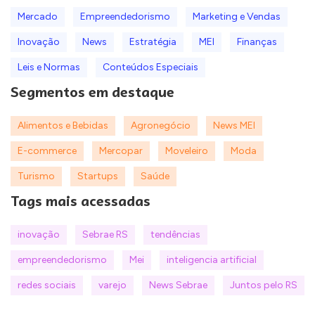
Mercado
Empreendedorismo
Marketing e Vendas
Inovação
News
Estratégia
MEI
Finanças
Leis e Normas
Conteúdos Especiais
Segmentos em destaque
Alimentos e Bebidas
Agronegócio
News MEI
E-commerce
Mercopar
Moveleiro
Moda
Turismo
Startups
Saúde
Tags mais acessadas
inovação
Sebrae RS
tendências
empreendedorismo
Mei
inteligencia artificial
redes sociais
varejo
News Sebrae
Juntos pelo RS