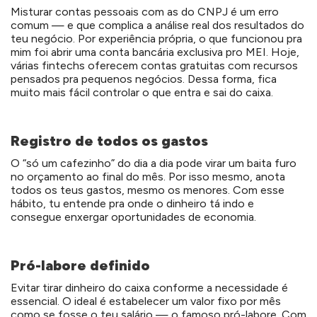
Misturar contas pessoais com as do CNPJ é um erro
comum — e que complica a análise real dos resultados do
teu negócio. Por experiência própria, o que funcionou pra
mim foi abrir uma conta bancária exclusiva pro MEI. Hoje,
várias fintechs oferecem contas gratuitas com recursos
pensados pra pequenos negócios. Dessa forma, fica
muito mais fácil controlar o que entra e sai do caixa.
Registro de todos os gastos
O “só um cafezinho” do dia a dia pode virar um baita furo
no orçamento ao final do mês. Por isso mesmo, anota
todos os teus gastos, mesmo os menores. Com esse
hábito, tu entende pra onde o dinheiro tá indo e
consegue enxergar oportunidades de economia.
Pró-labore definido
Evitar tirar dinheiro do caixa conforme a necessidade é
essencial. O ideal é estabelecer um valor fixo por mês
como se fosse o teu salário — o famoso pró-labore. Com