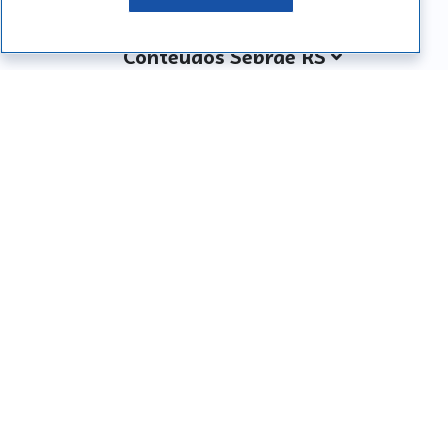
Conteúdos Sebrae RS
Atendimento
Institucional
Siga o SEBRAE RS
Você também pode nos ligar
0800 570 0800
Whatsapp: (51) 32165000
SEBRAE RS © Copyright 2026 - Todos os direitos
reservados