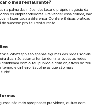
car o meu restaurante?
 na palma das mãos, destacar o próprio negócio da
todos os empreendedores. Pra vencer essa corrida, não
odem fazer toda a diferença. Confere 8 dicas práticas
il de sucesso pro teu restaurante.
lico
ktok e Whatsapp são apenas algumas das redes sociais
eira dica: não adianta tentar dominar todas as redes
ais combinam com o teu público e com objetivos do teu
de tempo e dinheiro. Escolhe as que são mais
 tudo!
aformas
lgumas são mais apropriadas pra vídeos, outras com