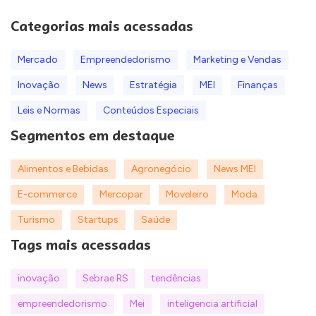
Categorias mais acessadas
Mercado
Empreendedorismo
Marketing e Vendas
Inovação
News
Estratégia
MEI
Finanças
Leis e Normas
Conteúdos Especiais
Segmentos em destaque
Alimentos e Bebidas
Agronegócio
News MEI
E-commerce
Mercopar
Moveleiro
Moda
Turismo
Startups
Saúde
Tags mais acessadas
inovação
Sebrae RS
tendências
empreendedorismo
Mei
inteligencia artificial