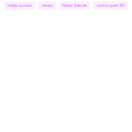
redes sociais
varejo
News Sebrae
Juntos pelo RS