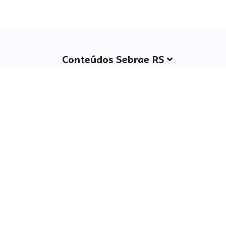
Conteúdos Sebrae RS
Atendimento
Institucional
Siga o SEBRAE RS
Você também pode nos ligar
0800 570 0800
Whatsapp: (51) 32165000