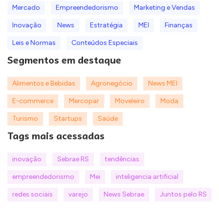
Mercado
Empreendedorismo
Marketing e Vendas
Inovação
News
Estratégia
MEI
Finanças
Leis e Normas
Conteúdos Especiais
Segmentos em destaque
Alimentos e Bebidas
Agronegócio
News MEI
E-commerce
Mercopar
Moveleiro
Moda
Turismo
Startups
Saúde
Tags mais acessadas
inovação
Sebrae RS
tendências
empreendedorismo
Mei
inteligencia artificial
redes sociais
varejo
News Sebrae
Juntos pelo RS