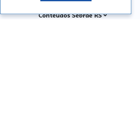
Conteúdos Sebrae RS
Atendimento
Institucional
Siga o SEBRAE RS
Você também pode nos ligar
0800 570 0800
Whatsapp: (51) 32165000
SEBRAE RS © Copyright 2026 - Todos os direitos
reservados