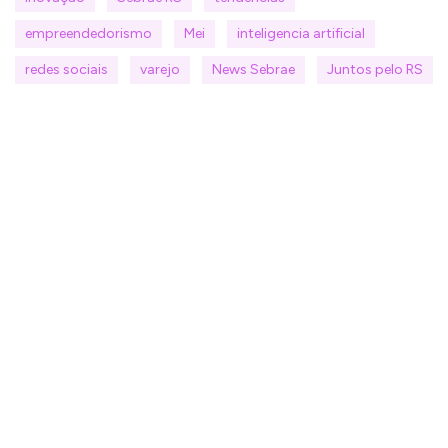
empreendedorismo
Mei
inteligencia artificial
redes sociais
varejo
News Sebrae
Juntos pelo RS