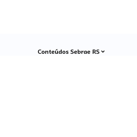
Conteúdos Sebrae RS
Atendimento
Institucional
Siga o SEBRAE RS
Você também pode nos ligar