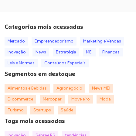
Categorias mais acessadas
Mercado
Empreendedorismo
Marketing e Vendas
Inovação
News
Estratégia
MEI
Finanças
Leis e Normas
Conteúdos Especiais
Segmentos em destaque
Alimentos e Bebidas
Agronegócio
News MEI
E-commerce
Mercopar
Moveleiro
Moda
Turismo
Startups
Saúde
Tags mais acessadas
inovação
Sebrae RS
tendências