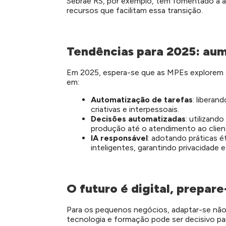
Sebrae RS, por exemplo, têm fomentado a ad
recursos que facilitam essa transição.
Tendências para 2025: aum
Em 2025, espera-se que as MPEs explorem a
em:
Automatização de tarefas
: liberan
criativas e interpessoais.
Decisões automatizadas
: utilizand
produção até o atendimento ao clien
IA responsável
: adotando práticas 
inteligentes, garantindo privacidade 
O futuro é digital, prepare
Para os pequenos negócios, adaptar-se não
tecnologia e formação pode ser decisivo par