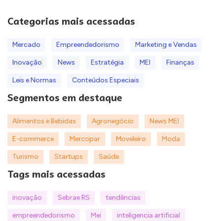
Categorias mais acessadas
Mercado
Empreendedorismo
Marketing e Vendas
Inovação
News
Estratégia
MEI
Finanças
Leis e Normas
Conteúdos Especiais
Segmentos em destaque
Alimentos e Bebidas
Agronegócio
News MEI
E-commerce
Mercopar
Moveleiro
Moda
Turismo
Startups
Saúde
Tags mais acessadas
inovação
Sebrae RS
tendências
empreendedorismo
Mei
inteligencia artificial