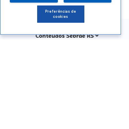
Preferências de
cookies
Conteúdos Sebrae RS
Atendimento
Institucional
Siga o SEBRAE RS
Você também pode nos ligar
0800 570 0800
Whatsapp: (51) 32165000