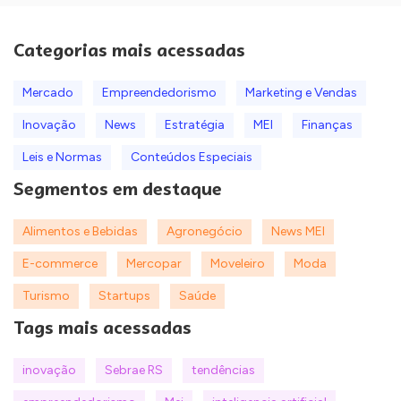
Categorias mais acessadas
Mercado
Empreendedorismo
Marketing e Vendas
Inovação
News
Estratégia
MEI
Finanças
Leis e Normas
Conteúdos Especiais
Segmentos em destaque
Alimentos e Bebidas
Agronegócio
News MEI
E-commerce
Mercopar
Moveleiro
Moda
Turismo
Startups
Saúde
Tags mais acessadas
inovação
Sebrae RS
tendências