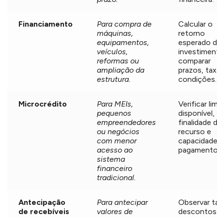
Financiamento
Para compra de
Calcular o
máquinas,
retorno
equipamentos,
esperado 
veículos,
investimen
reformas ou
comparar
ampliação da
prazos, tax
estrutura.
condições.
Microcrédito
Para MEIs,
Verificar li
pequenos
disponível,
empreendedores
finalidade 
ou negócios
recurso e
com menor
capacidade
acesso ao
pagamento
sistema
financeiro
tradicional.
Antecipação
Para antecipar
Observar t
de recebíveis
valores de
descontos