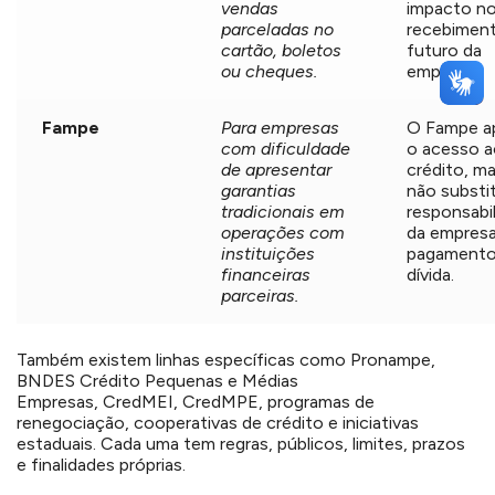
vendas
impacto n
parceladas no
recebimen
cartão, boletos
futuro da
ou cheques.
empresa.
Fampe
Para empresas
O Fampe a
com dificuldade
o acesso a
de apresentar
crédito, m
garantias
não substit
tradicionais em
responsabi
operações com
da empresa
instituições
pagamento
financeiras
dívida.
parceiras.
Também existem linhas específicas como Pronampe,
BNDES Crédito Pequenas e Médias
Empresas, CredMEI, CredMPE, programas de
renegociação, cooperativas de crédito e iniciativas
estaduais. Cada uma tem regras, públicos, limites, prazos
e finalidades próprias.