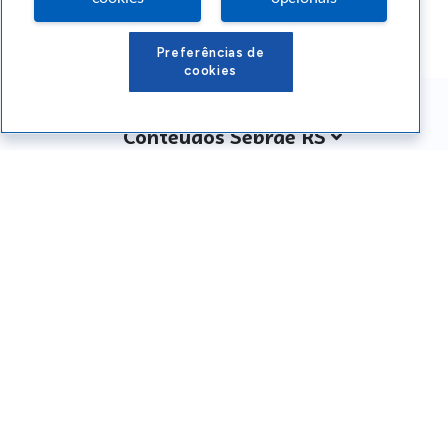
Preferências de
cookies
Conteúdos Sebrae RS
Atendimento
Institucional
Siga o SEBRAE RS
Você também pode nos ligar
0800 570 0800
Whatsapp: (51) 32165000