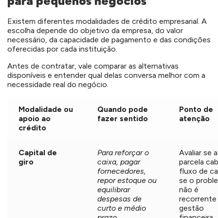
para pequenos negócios
Existem diferentes modalidades de crédito empresarial. A
escolha depende do objetivo da empresa, do valor
necessário, da capacidade de pagamento e das condições
oferecidas por cada instituição.
Antes de contratar, vale comparar as alternativas
disponíveis e entender qual delas conversa melhor com a
necessidade real do negócio.
Modalidade ou
Quando pode
Ponto de
apoio ao
fazer sentido
atenção
crédito
Capital de
Para reforçar o
Avaliar se a
giro
caixa, pagar
parcela ca
fornecedores,
fluxo de ca
repor estoque ou
se o probl
equilibrar
não é
despesas de
recorrente
curto e médio
gestão
prazo.
financeira.