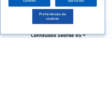
cookies
opcionais
Preferências de
cookies
Conteúdos Sebrae RS
Atendimento
Institucional
Siga o SEBRAE RS
Você também pode nos ligar
0800 570 0800