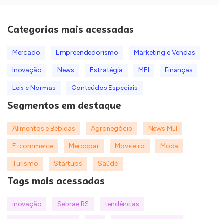
Categorias mais acessadas
Mercado
Empreendedorismo
Marketing e Vendas
Inovação
News
Estratégia
MEI
Finanças
Leis e Normas
Conteúdos Especiais
Segmentos em destaque
Alimentos e Bebidas
Agronegócio
News MEI
E-commerce
Mercopar
Moveleiro
Moda
Turismo
Startups
Saúde
Tags mais acessadas
inovação
Sebrae RS
tendências